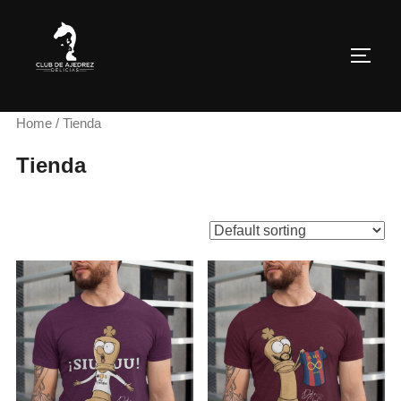
Saltar
al
ALTE
contenido
Home
/ Tienda
Tienda