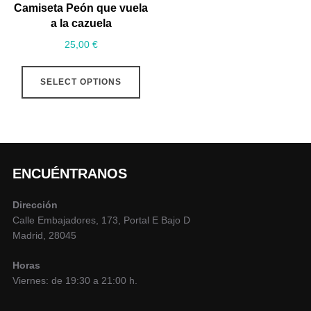
Camiseta Peón que vuela
a la cazuela
25,00
€
SELECT OPTIONS
ENCUÉNTRANOS
Dirección
Calle Embajadores, 173, Portal E Bajo D
Madrid, 28045
Horas
Viernes: de 19:30 a 21:00 h.